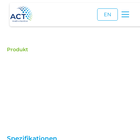
EN
Produkt
Pheniraminmaleat
Kaufen Sie Pheniraminmaleat – ACT ist ein
zertifizierter Händler für Lebensmittelzusatzstoffe
und ein zuverlässiger Lieferant von
Pheniraminmaleat.
Spezifikationen