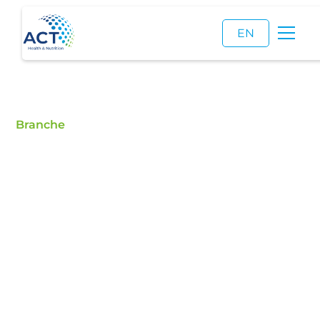
EN
Branche
Technische
Anwendungen
ACT beliefert Hersteller von Haushalts- und
Industrieprodukten mit hochwertigen
Rohstoffen, die Leistung, Stabilität und Effizienz
sichern.