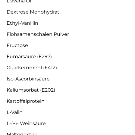
Davana Öl
Dextrose Monohydrat
Ethyl-Vanillin
Flohsamenschalen Pulver
Fructose
Fumarsäure (E297)
Guarkernmehl (E412)
Iso-Ascorbinsäure
Kaliumsorbat (E202)
Kartoffelprotein
L-Valin
L-(+)- Weinsäure
Maltodextrin