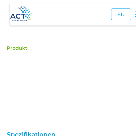
EN
Produkt
Benzydaminhydrochlo
Kaufen Sie Benzydaminhydrochlorid – ACT ist ein
zertifizierter Händler für Lebensmittelzusatzstoffe
und ein zuverlässiger Lieferant von
Benzydaminhydrochlorid.
Spezifikationen