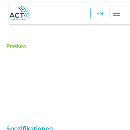
EN
Produkt
Reisprotein
Reisprotein kaufen – ACT ist ein zertifizierter
Händler für Lebensmittelzusatzstoffe und ein
zuverlässiger Lieferant von hochwertigem
Reisprotein.
Spezifikationen