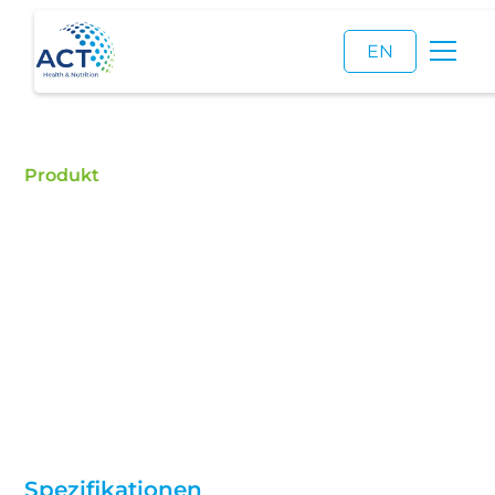
EN
Produkt
Polydextrose
Kaufen Sie Polydextrose – ACT ist ein zertifizierter
Händler für Lebensmittelzusatzstoffe und ein
zuverlässiger Lieferant von hochwertiger
Polydextrose.
Spezifikationen