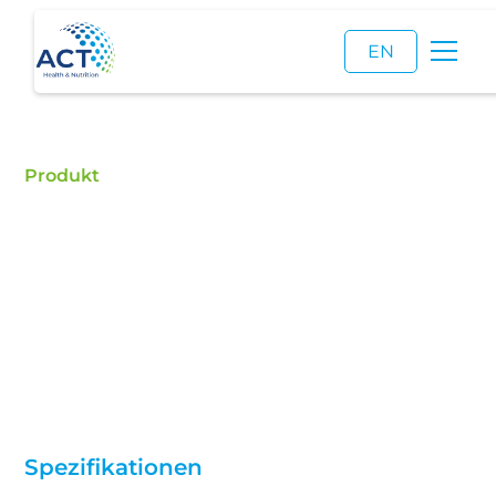
EN
Produkt
Kreatin
Kaufen Sie Kreatin – ACT ist ein zertifizierter
Händler für Lebensmittelzusatzstoffe und ein
zuverlässiger Lieferant von hochwertigem Kreatin.
Spezifikationen