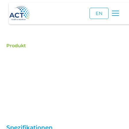
EN
Produkt
Beta-Alanin
Beta-Alanin kaufen – ACT ist ein zertifizierter
Händler für Lebensmittelzusatzstoffe und ein
zuverlässiger Lieferant von hochwertigem Beta-
Alanin.
Spezifikationen