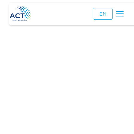
EN
ACT als
familienfreundlicher
Arbeitgeber
ausgezeichnet
Wir wurden mit dem Hamburger Familiensiegel
ausgezeichnet, das unser kontinuierliches
Engagement für die Vereinbarkeit von Beruf und
Familie würdigt.